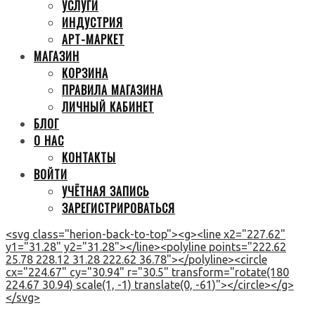
УСЛУГИ
ИНДУСТРИЯ
АРТ-МАРКЕТ
МАГАЗИН
КОРЗИНА
ПРАВИЛА МАГАЗИНА
ЛИЧНЫЙ КАБИНЕТ
БЛОГ
О НАС
КОНТАКТЫ
ВОЙТИ
УЧЁТНАЯ ЗАПИСЬ
ЗАРЕГИСТРИРОВАТЬСЯ
<svg class="herion-back-to-top"><g><line x2="227.62"
y1="31.28" y2="31.28"></line><polyline points="222.62
25.78 228.12 31.28 222.62 36.78"></polyline><circle
cx="224.67" cy="30.94" r="30.5" transform="rotate(180
224.67 30.94) scale(1, -1) translate(0, -61)"></circle></g>
</svg>