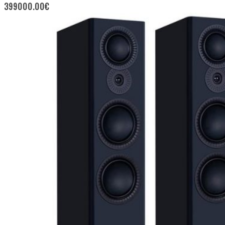
399000.00
€