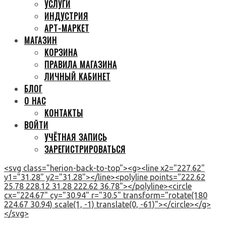
УСЛУГИ
ИНДУСТРИЯ
АРТ-МАРКЕТ
МАГАЗИН
КОРЗИНА
ПРАВИЛА МАГАЗИНА
ЛИЧНЫЙ КАБИНЕТ
БЛОГ
О НАС
КОНТАКТЫ
ВОЙТИ
УЧЁТНАЯ ЗАПИСЬ
ЗАРЕГИСТРИРОВАТЬСЯ
<svg class="herion-back-to-top"><g><line x2="227.62"
y1="31.28" y2="31.28"></line><polyline points="222.62
25.78 228.12 31.28 222.62 36.78"></polyline><circle
cx="224.67" cy="30.94" r="30.5" transform="rotate(180
224.67 30.94) scale(1, -1) translate(0, -61)"></circle></g>
</svg>