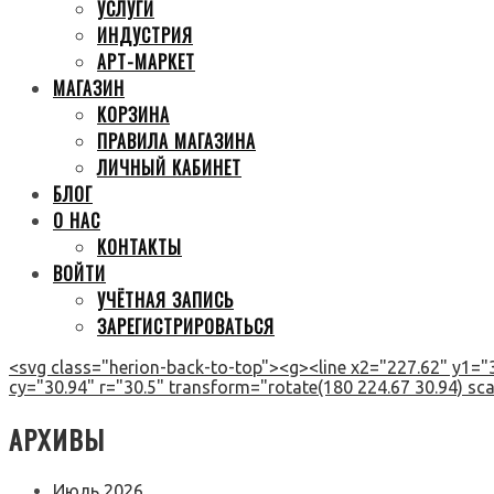
УСЛУГИ
ИНДУСТРИЯ
АРТ-МАРКЕТ
МАГАЗИН
КОРЗИНА
ПРАВИЛА МАГАЗИНА
ЛИЧНЫЙ КАБИНЕТ
БЛОГ
О НАС
КОНТАКТЫ
ВОЙТИ
УЧЁТНАЯ ЗАПИСЬ
ЗАРЕГИСТРИРОВАТЬСЯ
<svg class="herion-back-to-top"><g><line x2="227.62" y1="3
cy="30.94" r="30.5" transform="rotate(180 224.67 30.94) scal
АРХИВЫ
Июль 2026