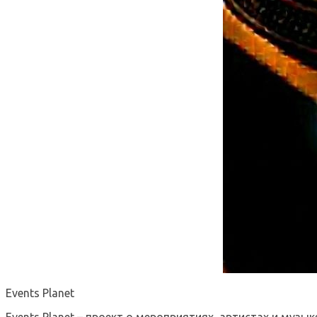
Events Planet
Events Planet – проект о мероприятиях, артистах и музык