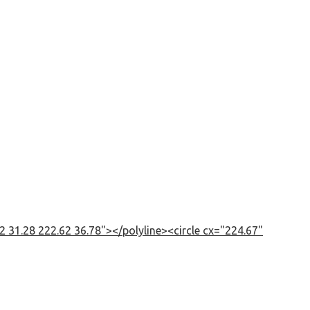
 31.28 222.62 36.78"></polyline><circle cx="224.67"