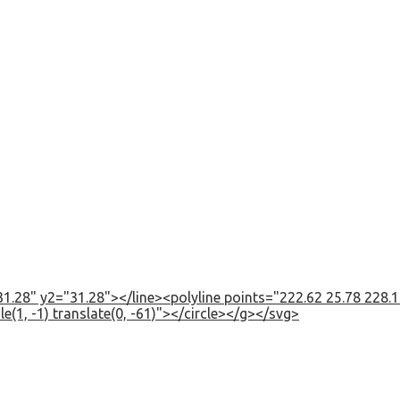
1.28" y2="31.28"></line><polyline points="222.62 25.78 228.12
e(1, -1) translate(0, -61)"></circle></g></svg>