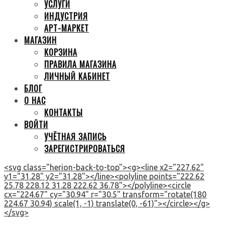
УСЛУГИ
ИНДУСТРИЯ
АРТ-МАРКЕТ
МАГАЗИН
КОРЗИНА
ПРАВИЛА МАГАЗИНА
ЛИЧНЫЙ КАБИНЕТ
БЛОГ
О НАС
КОНТАКТЫ
ВОЙТИ
УЧЁТНАЯ ЗАПИСЬ
ЗАРЕГИСТРИРОВАТЬСЯ
<svg class="herion-back-to-top"><g><line x2="227.62"
y1="31.28" y2="31.28"></line><polyline points="222.62
25.78 228.12 31.28 222.62 36.78"></polyline><circle
cx="224.67" cy="30.94" r="30.5" transform="rotate(180
224.67 30.94) scale(1, -1) translate(0, -61)"></circle></g>
</svg>