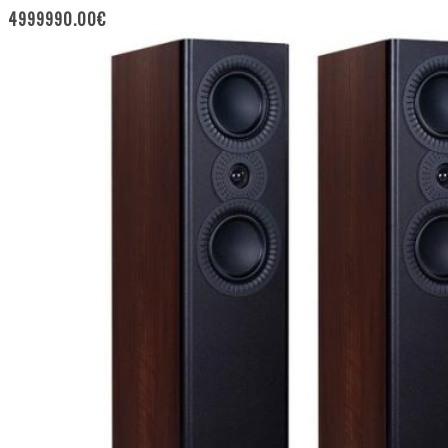
4999990.00
€