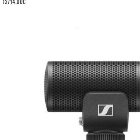
12714.00
€