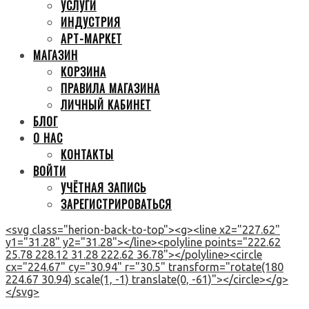
УСЛУГИ
ИНДУСТРИЯ
АРТ-МАРКЕТ
МАГАЗИН
КОРЗИНА
ПРАВИЛА МАГАЗИНА
ЛИЧНЫЙ КАБИНЕТ
БЛОГ
О НАС
КОНТАКТЫ
ВОЙТИ
УЧЁТНАЯ ЗАПИСЬ
ЗАРЕГИСТРИРОВАТЬСЯ
<svg class="herion-back-to-top"><g><line x2="227.62"
y1="31.28" y2="31.28"></line><polyline points="222.62
25.78 228.12 31.28 222.62 36.78"></polyline><circle
cx="224.67" cy="30.94" r="30.5" transform="rotate(180
224.67 30.94) scale(1, -1) translate(0, -61)"></circle></g>
</svg>