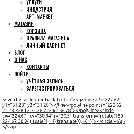
УСЛУГИ
ИНДУСТРИЯ
АРТ-МАРКЕТ
МАГАЗИН
КОРЗИНА
ПРАВИЛА МАГАЗИНА
ЛИЧНЫЙ КАБИНЕТ
БЛОГ
О НАС
КОНТАКТЫ
ВОЙТИ
УЧЁТНАЯ ЗАПИСЬ
ЗАРЕГИСТРИРОВАТЬСЯ
<svg class="herion-back-to-top"><g><line x2="227.62"
y1="31.28" y2="31.28"></line><polyline points="222.62
25.78 228.12 31.28 222.62 36.78"></polyline><circle
cx="224.67" cy="30.94" r="30.5" transform="rotate(180
224.67 30.94) scale(1, -1) translate(0, -61)"></circle></g>
</svg>