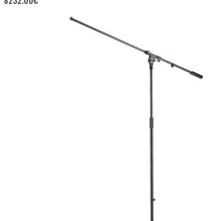
8232.00
€