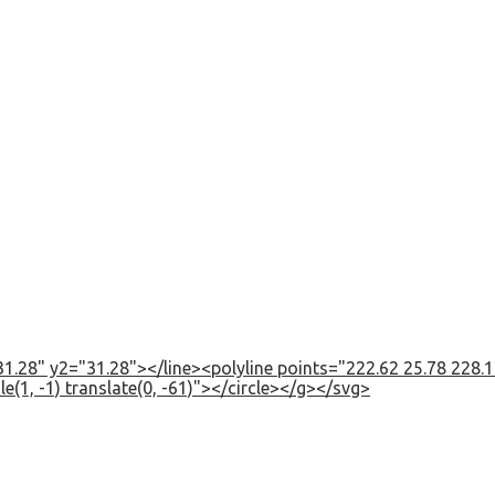
1.28" y2="31.28"></line><polyline points="222.62 25.78 228.12
e(1, -1) translate(0, -61)"></circle></g></svg>