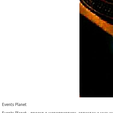
Events Planet
Events Planet – проект о мероприятиях, артистах и музык