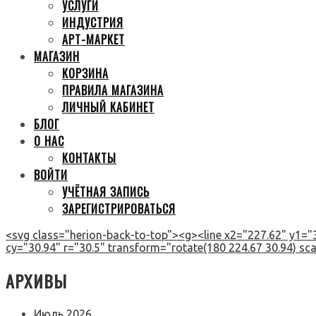
УСЛУГИ
ИНДУСТРИЯ
АРТ-МАРКЕТ
МАГАЗИН
КОРЗИНА
ПРАВИЛА МАГАЗИНА
ЛИЧНЫЙ КАБИНЕТ
БЛОГ
О НАС
КОНТАКТЫ
ВОЙТИ
УЧЁТНАЯ ЗАПИСЬ
ЗАРЕГИСТРИРОВАТЬСЯ
<svg class="herion-back-to-top"><g><line x2="227.62" y1="3
cy="30.94" r="30.5" transform="rotate(180 224.67 30.94) scal
АРХИВЫ
Июль 2026