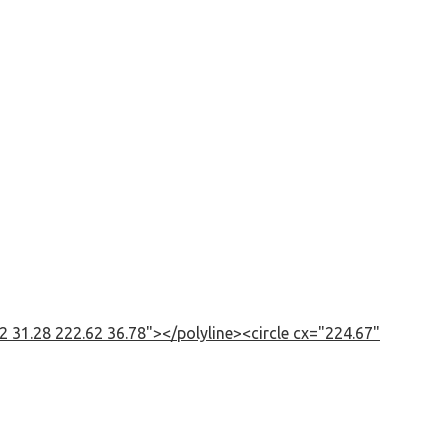
 31.28 222.62 36.78"></polyline><circle cx="224.67"