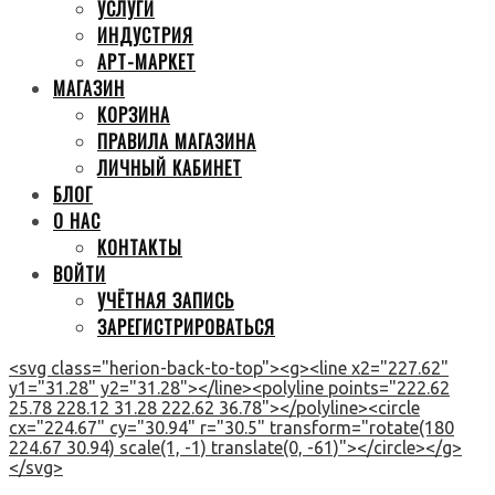
УСЛУГИ
ИНДУСТРИЯ
АРТ-МАРКЕТ
МАГАЗИН
КОРЗИНА
ПРАВИЛА МАГАЗИНА
ЛИЧНЫЙ КАБИНЕТ
БЛОГ
О НАС
КОНТАКТЫ
ВОЙТИ
УЧЁТНАЯ ЗАПИСЬ
ЗАРЕГИСТРИРОВАТЬСЯ
<svg class="herion-back-to-top"><g><line x2="227.62"
y1="31.28" y2="31.28"></line><polyline points="222.62
25.78 228.12 31.28 222.62 36.78"></polyline><circle
cx="224.67" cy="30.94" r="30.5" transform="rotate(180
224.67 30.94) scale(1, -1) translate(0, -61)"></circle></g>
</svg>