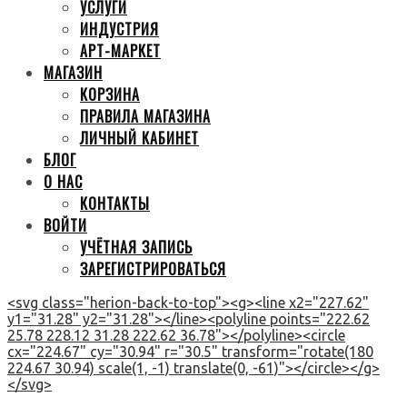
УСЛУГИ
ИНДУСТРИЯ
АРТ-МАРКЕТ
МАГАЗИН
КОРЗИНА
ПРАВИЛА МАГАЗИНА
ЛИЧНЫЙ КАБИНЕТ
БЛОГ
О НАС
КОНТАКТЫ
ВОЙТИ
УЧЁТНАЯ ЗАПИСЬ
ЗАРЕГИСТРИРОВАТЬСЯ
<svg class="herion-back-to-top"><g><line x2="227.62"
y1="31.28" y2="31.28"></line><polyline points="222.62
25.78 228.12 31.28 222.62 36.78"></polyline><circle
cx="224.67" cy="30.94" r="30.5" transform="rotate(180
224.67 30.94) scale(1, -1) translate(0, -61)"></circle></g>
</svg>