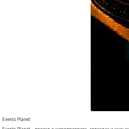
Events Planet
Events Planet – проект о мероприятиях, артистах и музык