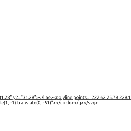
1.28" y2="31.28"></line><polyline points="222.62 25.78 228.12
e(1, -1) translate(0, -61)"></circle></g></svg>