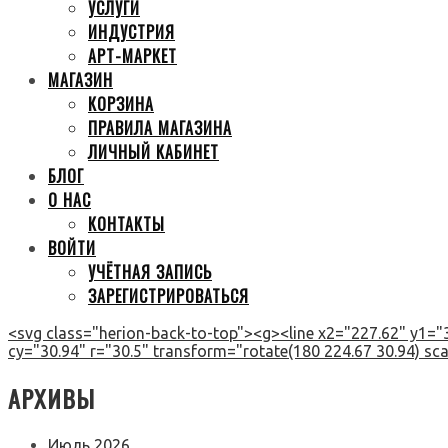
УСЛУГИ
ИНДУСТРИЯ
АРТ-МАРКЕТ
МАГАЗИН
КОРЗИНА
ПРАВИЛА МАГАЗИНА
ЛИЧНЫЙ КАБИНЕТ
БЛОГ
О НАС
КОНТАКТЫ
ВОЙТИ
УЧЁТНАЯ ЗАПИСЬ
ЗАРЕГИСТРИРОВАТЬСЯ
<svg class="herion-back-to-top"><g><line x2="227.62" y1="3
cy="30.94" r="30.5" transform="rotate(180 224.67 30.94) scal
АРХИВЫ
Июль 2026