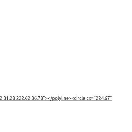
 31.28 222.62 36.78"></polyline><circle cx="224.67"