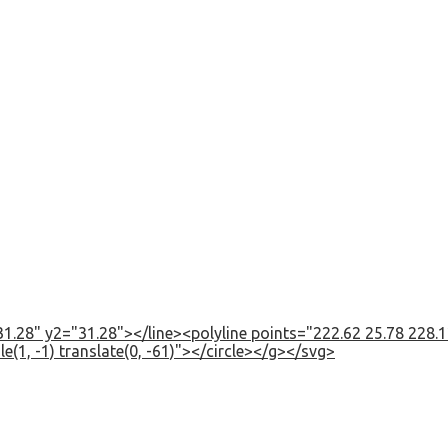
1.28" y2="31.28"></line><polyline points="222.62 25.78 228.12
e(1, -1) translate(0, -61)"></circle></g></svg>