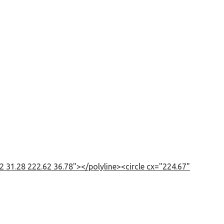
 31.28 222.62 36.78"></polyline><circle cx="224.67"