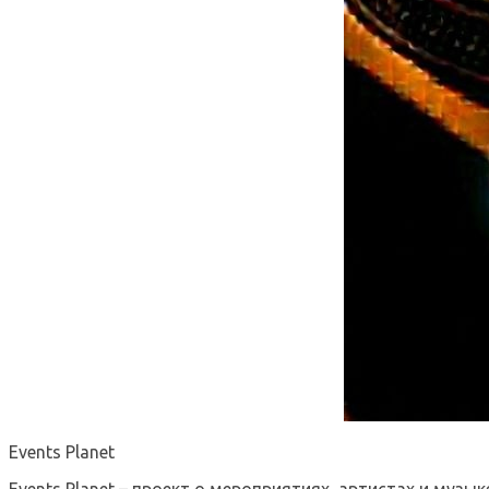
Events Planet
Events Planet – проект о мероприятиях, артистах и музык