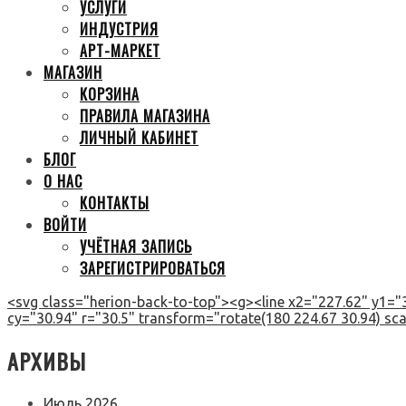
УСЛУГИ
ИНДУСТРИЯ
АРТ-МАРКЕТ
МАГАЗИН
КОРЗИНА
ПРАВИЛА МАГАЗИНА
ЛИЧНЫЙ КАБИНЕТ
БЛОГ
О НАС
КОНТАКТЫ
ВОЙТИ
УЧЁТНАЯ ЗАПИСЬ
ЗАРЕГИСТРИРОВАТЬСЯ
<svg class="herion-back-to-top"><g><line x2="227.62" y1="3
cy="30.94" r="30.5" transform="rotate(180 224.67 30.94) scal
АРХИВЫ
Июль 2026