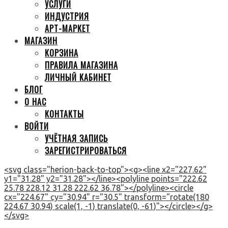
УСЛУГИ
ИНДУСТРИЯ
АРТ-МАРКЕТ
МАГАЗИН
КОРЗИНА
ПРАВИЛА МАГАЗИНА
ЛИЧНЫЙ КАБИНЕТ
БЛОГ
О НАС
КОНТАКТЫ
ВОЙТИ
УЧЁТНАЯ ЗАПИСЬ
ЗАРЕГИСТРИРОВАТЬСЯ
<svg class="herion-back-to-top"><g><line x2="227.62"
y1="31.28" y2="31.28"></line><polyline points="222.62
25.78 228.12 31.28 222.62 36.78"></polyline><circle
cx="224.67" cy="30.94" r="30.5" transform="rotate(180
224.67 30.94) scale(1, -1) translate(0, -61)"></circle></g>
</svg>