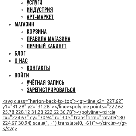
УСЛУГИ
ИНДУСТРИЯ
АРТ-МАРКЕТ
МАГАЗИН
КОРЗИНА
ПРАВИЛА МАГАЗИНА
ЛИЧНЫЙ КАБИНЕТ
БЛОГ
О НАС
КОНТАКТЫ
ВОЙТИ
УЧЁТНАЯ ЗАПИСЬ
ЗАРЕГИСТРИРОВАТЬСЯ
<svg class="herion-back-to-top"><g><line x2="227.62"
y1="31.28" y2="31.28"></line><polyline points="222.62
25.78 228.12 31.28 222.62 36.78"></polyline><circle
cx="224.67" cy="30.94" r="30.5" transform="rotate(180
224.67 30.94) scale(1, -1) translate(0, -61)"></circle></g>
</svg>