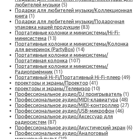
любителей музыки
(5)
Подарки для любителей музыки/Коллекционная
книга
(1)
Подарки для любителей музыки/Подарочная
упаковка нашей продукции
(83)
Портативные колонки и минисистемы/Hi-Fi-
минисистема
(13)
Портативные колонки и минисистемы/Колонка
для вечеринок (PartyBox)
(14)
Портативные колонки и минисистемы/
Портативная колонка
(107)
Портативные колонки и минисистемы/
Радиоприёмник
(11)
Портативный Hi-Fi/Портативный Hi-Fi-плеер
(49)
проекторы и экраны/Проектор
(41)
проекторы и экраны/Телевизор
(10)
Профессиональное аудио/DJ проигрыватель
(1)
Профессиональное аудио/MIDI-клавиатура
(48)
Профессиональное аудио/MIDI-контроллер
(27)
Профессиональное аудио/USB-микрофон
(46)
Профессиональное аудио/Аксессуар для
радиосистем
(87)
Профессиональное аудио/Акустический экран
(6)
Профессиональное аудио/Аналоговый
микшерный пульт
(20)