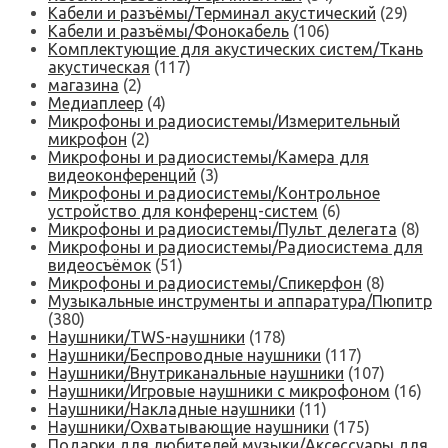
Кабели и разъёмы/Терминал акустический
(29)
Кабели и разъёмы/Фонокабель
(106)
Комплектующие для акустических систем/Ткань
акустическая
(117)
магазина
(2)
Медиаплеер
(4)
Микрофоны и радиосистемы/Измерительный
микрофон
(2)
Микрофоны и радиосистемы/Камера для
видеоконференций
(3)
Микрофоны и радиосистемы/Контрольное
устройство для конференц-систем
(6)
Микрофоны и радиосистемы/Пульт делегата
(8)
Микрофоны и радиосистемы/Радиосистема для
видеосъёмок
(51)
Микрофоны и радиосистемы/Спикерфон
(8)
Музыкальные инструменты и аппаратура/Пюпитр
(380)
Наушники/TWS-наушники
(178)
Наушники/Беспроводные наушники
(117)
Наушники/Внутриканальные наушники
(107)
Наушники/Игровые наушники с микрофоном
(16)
Наушники/Накладные наушники
(11)
Наушники/Охватывающие наушники
(175)
Подарки для любителей музыки/Аксессуары для