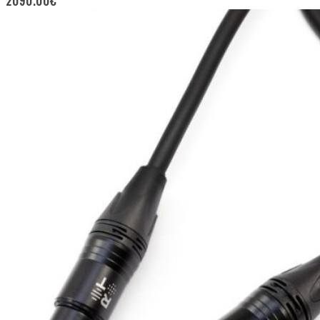
2090.00
€