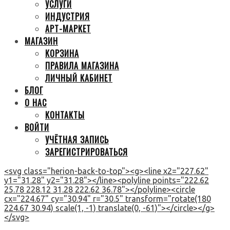
УСЛУГИ
ИНДУСТРИЯ
АРТ-МАРКЕТ
МАГАЗИН
КОРЗИНА
ПРАВИЛА МАГАЗИНА
ЛИЧНЫЙ КАБИНЕТ
БЛОГ
О НАС
КОНТАКТЫ
ВОЙТИ
УЧЁТНАЯ ЗАПИСЬ
ЗАРЕГИСТРИРОВАТЬСЯ
<svg class="herion-back-to-top"><g><line x2="227.62"
y1="31.28" y2="31.28"></line><polyline points="222.62
25.78 228.12 31.28 222.62 36.78"></polyline><circle
cx="224.67" cy="30.94" r="30.5" transform="rotate(180
224.67 30.94) scale(1, -1) translate(0, -61)"></circle></g>
</svg>