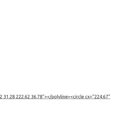
 31.28 222.62 36.78"></polyline><circle cx="224.67"