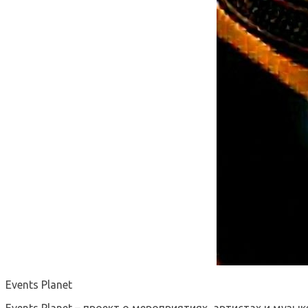
Events Planet
Events Planet – проект о мероприятиях, артистах и музык