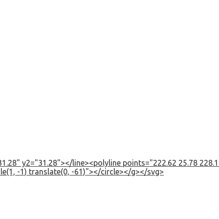
1.28" y2="31.28"></line><polyline points="222.62 25.78 228.12
e(1, -1) translate(0, -61)"></circle></g></svg>