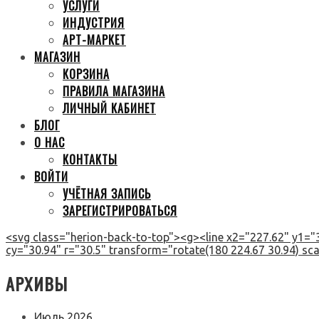
УСЛУГИ
ИНДУСТРИЯ
АРТ-МАРКЕТ
МАГАЗИН
КОРЗИНА
ПРАВИЛА МАГАЗИНА
ЛИЧНЫЙ КАБИНЕТ
БЛОГ
О НАС
КОНТАКТЫ
ВОЙТИ
УЧЁТНАЯ ЗАПИСЬ
ЗАРЕГИСТРИРОВАТЬСЯ
<svg class="herion-back-to-top"><g><line x2="227.62" y1="3
cy="30.94" r="30.5" transform="rotate(180 224.67 30.94) scal
АРХИВЫ
Июль 2026