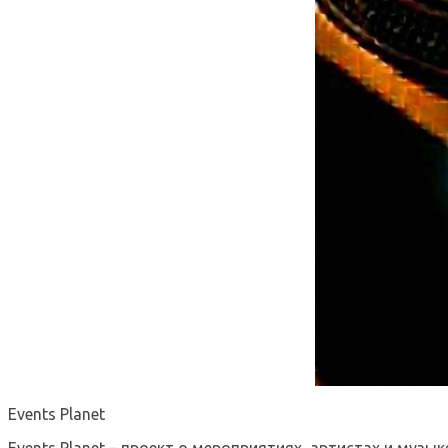
Events Planet
Events Planet – проект о мероприятиях, артистах и музык