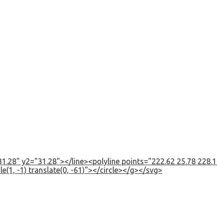
1.28" y2="31.28"></line><polyline points="222.62 25.78 228.12
e(1, -1) translate(0, -61)"></circle></g></svg>