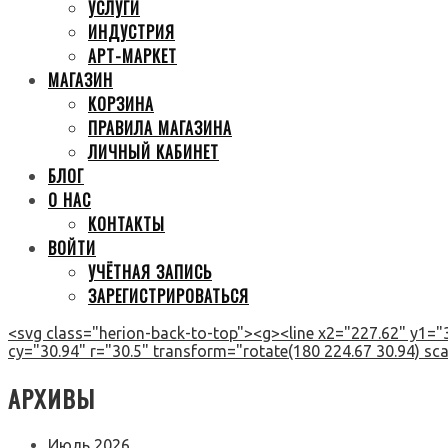
УСЛУГИ
ИНДУСТРИЯ
АРТ-МАРКЕТ
МАГАЗИН
КОРЗИНА
ПРАВИЛА МАГАЗИНА
ЛИЧНЫЙ КАБИНЕТ
БЛОГ
О НАС
КОНТАКТЫ
ВОЙТИ
УЧЁТНАЯ ЗАПИСЬ
ЗАРЕГИСТРИРОВАТЬСЯ
<svg class="herion-back-to-top"><g><line x2="227.62" y1="3
cy="30.94" r="30.5" transform="rotate(180 224.67 30.94) scal
АРХИВЫ
Июль 2026