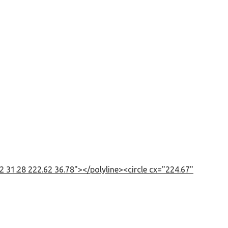
 31.28 222.62 36.78"></polyline><circle cx="224.67"