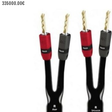
335000.00
€