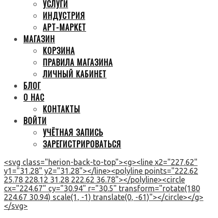
УСЛУГИ
ИНДУСТРИЯ
АРТ-МАРКЕТ
МАГАЗИН
КОРЗИНА
ПРАВИЛА МАГАЗИНА
ЛИЧНЫЙ КАБИНЕТ
БЛОГ
О НАС
КОНТАКТЫ
ВОЙТИ
УЧЁТНАЯ ЗАПИСЬ
ЗАРЕГИСТРИРОВАТЬСЯ
<svg class="herion-back-to-top"><g><line x2="227.62"
y1="31.28" y2="31.28"></line><polyline points="222.62
25.78 228.12 31.28 222.62 36.78"></polyline><circle
cx="224.67" cy="30.94" r="30.5" transform="rotate(180
224.67 30.94) scale(1, -1) translate(0, -61)"></circle></g>
</svg>