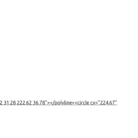
 31.28 222.62 36.78"></polyline><circle cx="224.67"