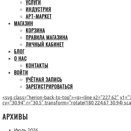
УСЛУГИ
ИНДУСТРИЯ
АРТ-МАРКЕТ
МАГАЗИН
КОРЗИНА
ПРАВИЛА МАГАЗИНА
ЛИЧНЫЙ КАБИНЕТ
БЛОГ
О НАС
КОНТАКТЫ
ВОЙТИ
УЧЁТНАЯ ЗАПИСЬ
ЗАРЕГИСТРИРОВАТЬСЯ
<svg class="herion-back-to-top"><g><line x2="227.62" y1="3
cy="30.94" r="30.5" transform="rotate(180 224.67 30.94) scal
АРХИВЫ
Июль 2026