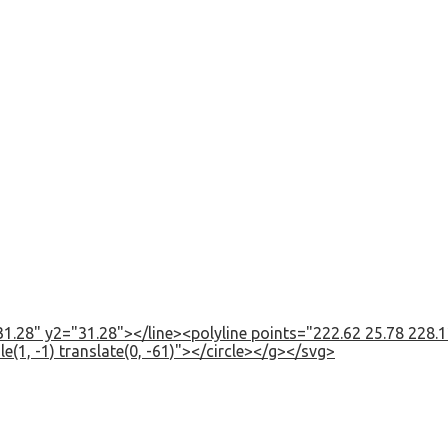
1.28" y2="31.28"></line><polyline points="222.62 25.78 228.12
e(1, -1) translate(0, -61)"></circle></g></svg>