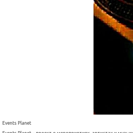
Events Planet
Events Planet – проект о мероприятиях, артистах и музык