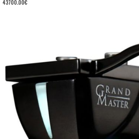
43700.00
€