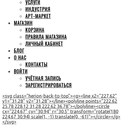
УСЛУГИ
ИНДУСТРИЯ
АРТ-МАРКЕТ
МАГАЗИН
КОРЗИНА
ПРАВИЛА МАГАЗИНА
ЛИЧНЫЙ КАБИНЕТ
БЛОГ
О НАС
КОНТАКТЫ
ВОЙТИ
УЧЁТНАЯ ЗАПИСЬ
ЗАРЕГИСТРИРОВАТЬСЯ
<svg class="herion-back-to-top"><g><line x2="227.62"
y1="31.28" y2="31.28"></line><polyline points="222.62
25.78 228.12 31.28 222.62 36.78"></polyline><circle
cx="224.67" cy="30.94" r="30.5" transform="rotate(180
224.67 30.94) scale(1, -1) translate(0, -61)"></circle></g>
</svg>