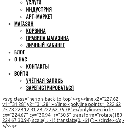
УСЛУГИ
ИНДУСТРИЯ
АРТ-МАРКЕТ
МАГАЗИН
КОРЗИНА
ПРАВИЛА МАГАЗИНА
ЛИЧНЫЙ КАБИНЕТ
БЛОГ
О НАС
КОНТАКТЫ
ВОЙТИ
УЧЁТНАЯ ЗАПИСЬ
ЗАРЕГИСТРИРОВАТЬСЯ
<svg class="herion-back-to-top"><g><line x2="227.62"
y1="31.28" y2="31.28"></line><polyline points="222.62
25.78 228.12 31.28 222.62 36.78"></polyline><circle
cx="224.67" cy="30.94" r="30.5" transform="rotate(180
224.67 30.94) scale(1, -1) translate(0, -61)"></circle></g>
</svg>