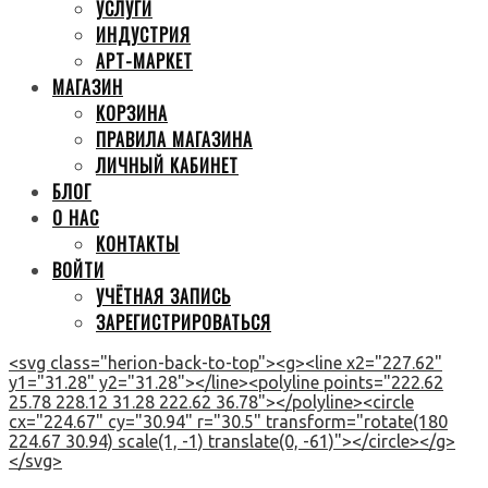
УСЛУГИ
ИНДУСТРИЯ
АРТ-МАРКЕТ
МАГАЗИН
КОРЗИНА
ПРАВИЛА МАГАЗИНА
ЛИЧНЫЙ КАБИНЕТ
БЛОГ
О НАС
КОНТАКТЫ
ВОЙТИ
УЧЁТНАЯ ЗАПИСЬ
ЗАРЕГИСТРИРОВАТЬСЯ
<svg class="herion-back-to-top"><g><line x2="227.62"
y1="31.28" y2="31.28"></line><polyline points="222.62
25.78 228.12 31.28 222.62 36.78"></polyline><circle
cx="224.67" cy="30.94" r="30.5" transform="rotate(180
224.67 30.94) scale(1, -1) translate(0, -61)"></circle></g>
</svg>