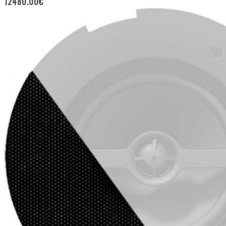
12480.00
€