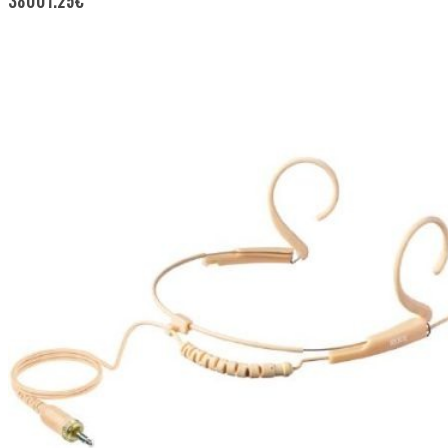
38001.25
€