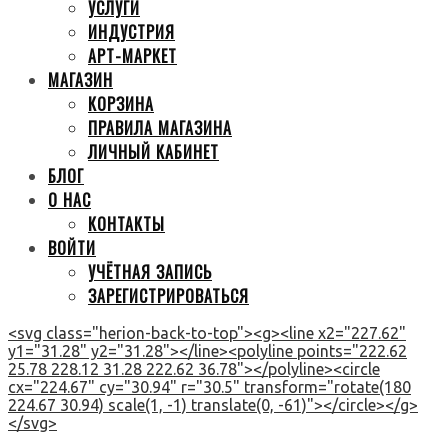
УСЛУГИ
ИНДУСТРИЯ
АРТ-МАРКЕТ
МАГАЗИН
КОРЗИНА
ПРАВИЛА МАГАЗИНА
ЛИЧНЫЙ КАБИНЕТ
БЛОГ
О НАС
КОНТАКТЫ
ВОЙТИ
УЧЁТНАЯ ЗАПИСЬ
ЗАРЕГИСТРИРОВАТЬСЯ
<svg class="herion-back-to-top"><g><line x2="227.62"
y1="31.28" y2="31.28"></line><polyline points="222.62
25.78 228.12 31.28 222.62 36.78"></polyline><circle
cx="224.67" cy="30.94" r="30.5" transform="rotate(180
224.67 30.94) scale(1, -1) translate(0, -61)"></circle></g>
</svg>