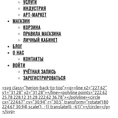
УСЛУГИ
ИНДУСТРИЯ
АРТ-МАРКЕТ
МАГАЗИН
КОРЗИНА
ПРАВИЛА МАГАЗИНА
ЛИЧНЫЙ КАБИНЕТ
БЛОГ
О НАС
КОНТАКТЫ
ВОЙТИ
УЧЁТНАЯ ЗАПИСЬ
ЗАРЕГИСТРИРОВАТЬСЯ
<svg class="herion-back-to-top"><g><line x2="227.62"
y1="31.28" y2="31.28"></line><polyline points="222.62
25.78 228.12 31.28 222.62 36.78"></polyline><circle
cx="224.67" cy="30.94" r="30.5" transform="rotate(180
224.67 30.94) scale(1, -1) translate(0, -61)"></circle></g>
</svg>