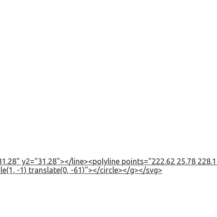
1.28" y2="31.28"></line><polyline points="222.62 25.78 228.12
e(1, -1) translate(0, -61)"></circle></g></svg>