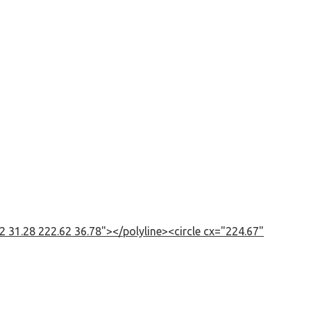
 31.28 222.62 36.78"></polyline><circle cx="224.67"