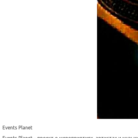
Events Planet
Events Planet – проект о мероприятиях, артистах и музык