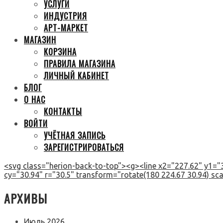
УСЛУГИ
ИНДУСТРИЯ
АРТ-МАРКЕТ
МАГАЗИН
КОРЗИНА
ПРАВИЛА МАГАЗИНА
ЛИЧНЫЙ КАБИНЕТ
БЛОГ
О НАС
КОНТАКТЫ
ВОЙТИ
УЧЁТНАЯ ЗАПИСЬ
ЗАРЕГИСТРИРОВАТЬСЯ
<svg class="herion-back-to-top"><g><line x2="227.62" y1="3
cy="30.94" r="30.5" transform="rotate(180 224.67 30.94) scal
АРХИВЫ
Июль 2026