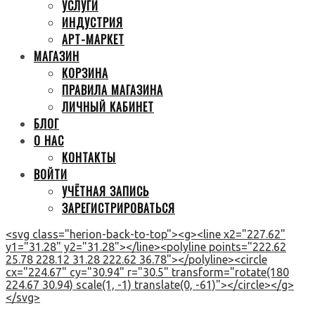
УСЛУГИ
ИНДУСТРИЯ
АРТ-МАРКЕТ
МАГАЗИН
КОРЗИНА
ПРАВИЛА МАГАЗИНА
ЛИЧНЫЙ КАБИНЕТ
БЛОГ
О НАС
КОНТАКТЫ
ВОЙТИ
УЧЁТНАЯ ЗАПИСЬ
ЗАРЕГИСТРИРОВАТЬСЯ
<svg class="herion-back-to-top"><g><line x2="227.62"
y1="31.28" y2="31.28"></line><polyline points="222.62
25.78 228.12 31.28 222.62 36.78"></polyline><circle
cx="224.67" cy="30.94" r="30.5" transform="rotate(180
224.67 30.94) scale(1, -1) translate(0, -61)"></circle></g>
</svg>