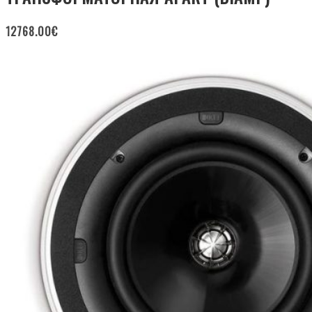
12768.00
€