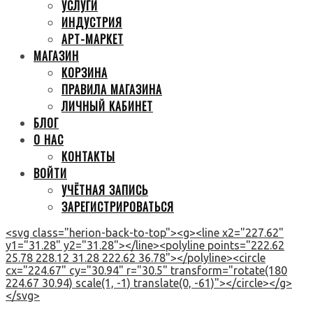
УСЛУГИ
ИНДУСТРИЯ
АРТ-МАРКЕТ
МАГАЗИН
КОРЗИНА
ПРАВИЛА МАГАЗИНА
ЛИЧНЫЙ КАБИНЕТ
БЛОГ
О НАС
КОНТАКТЫ
ВОЙТИ
УЧЁТНАЯ ЗАПИСЬ
ЗАРЕГИСТРИРОВАТЬСЯ
<svg class="herion-back-to-top"><g><line x2="227.62"
y1="31.28" y2="31.28"></line><polyline points="222.62
25.78 228.12 31.28 222.62 36.78"></polyline><circle
cx="224.67" cy="30.94" r="30.5" transform="rotate(180
224.67 30.94) scale(1, -1) translate(0, -61)"></circle></g>
</svg>