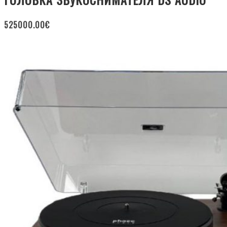
525000.00
€