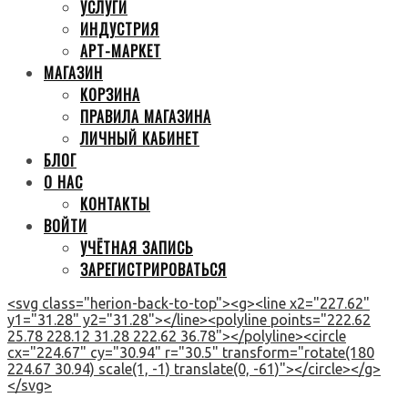
УСЛУГИ
ИНДУСТРИЯ
АРТ-МАРКЕТ
МАГАЗИН
КОРЗИНА
ПРАВИЛА МАГАЗИНА
ЛИЧНЫЙ КАБИНЕТ
БЛОГ
О НАС
КОНТАКТЫ
ВОЙТИ
УЧЁТНАЯ ЗАПИСЬ
ЗАРЕГИСТРИРОВАТЬСЯ
<svg class="herion-back-to-top"><g><line x2="227.62"
y1="31.28" y2="31.28"></line><polyline points="222.62
25.78 228.12 31.28 222.62 36.78"></polyline><circle
cx="224.67" cy="30.94" r="30.5" transform="rotate(180
224.67 30.94) scale(1, -1) translate(0, -61)"></circle></g>
</svg>