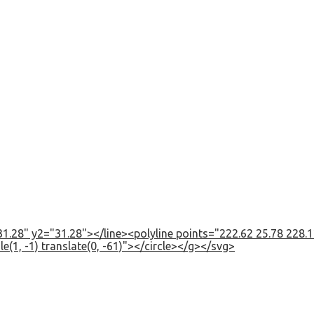
1.28" y2="31.28"></line><polyline points="222.62 25.78 228.12
e(1, -1) translate(0, -61)"></circle></g></svg>