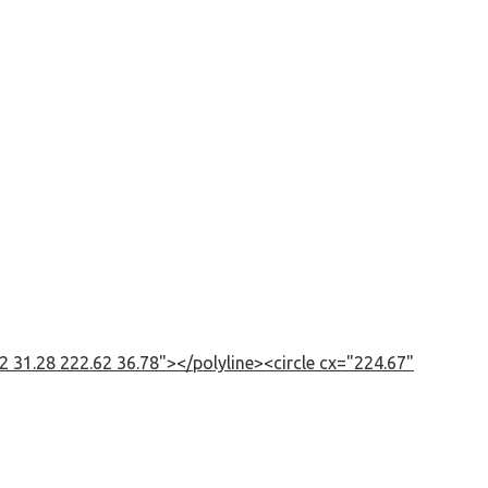
 31.28 222.62 36.78"></polyline><circle cx="224.67"