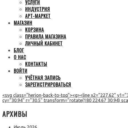
УСЛУГИ
ИНДУСТРИЯ
АРТ-МАРКЕТ
МАГАЗИН
КОРЗИНА
ПРАВИЛА МАГАЗИНА
ЛИЧНЫЙ КАБИНЕТ
БЛОГ
О НАС
КОНТАКТЫ
ВОЙТИ
УЧЁТНАЯ ЗАПИСЬ
ЗАРЕГИСТРИРОВАТЬСЯ
<svg class="herion-back-to-top"><g><line x2="227.62" y1="3
cy="30.94" r="30.5" transform="rotate(180 224.67 30.94) scal
АРХИВЫ
Июль 2026