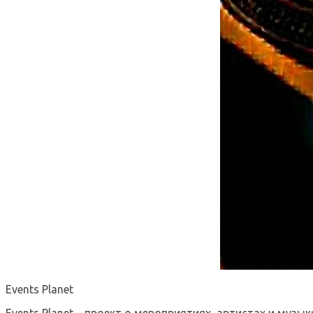
Events Planet
Events Planet – проект о мероприятиях, артистах и музык