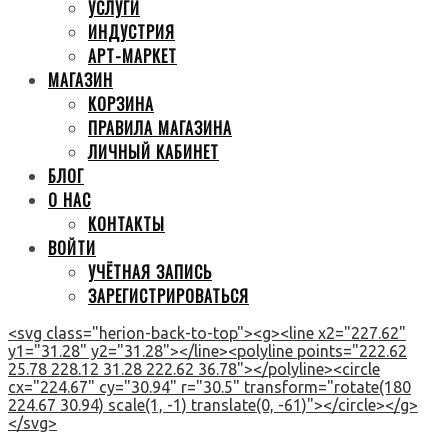
УСЛУГИ
ИНДУСТРИЯ
АРТ-МАРКЕТ
МАГАЗИН
КОРЗИНА
ПРАВИЛА МАГАЗИНА
ЛИЧНЫЙ КАБИНЕТ
БЛОГ
О НАС
КОНТАКТЫ
ВОЙТИ
УЧЁТНАЯ ЗАПИСЬ
ЗАРЕГИСТРИРОВАТЬСЯ
<svg class="herion-back-to-top"><g><line x2="227.62"
y1="31.28" y2="31.28"></line><polyline points="222.62
25.78 228.12 31.28 222.62 36.78"></polyline><circle
cx="224.67" cy="30.94" r="30.5" transform="rotate(180
224.67 30.94) scale(1, -1) translate(0, -61)"></circle></g>
</svg>