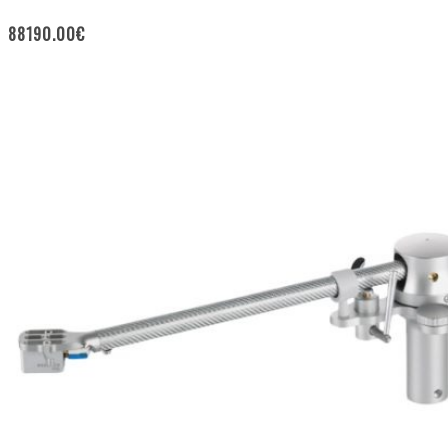
88190.00
€