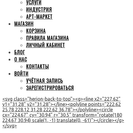
УСЛУГИ
ИНДУСТРИЯ
АРТ-МАРКЕТ
МАГАЗИН
КОРЗИНА
ПРАВИЛА МАГАЗИНА
ЛИЧНЫЙ КАБИНЕТ
БЛОГ
О НАС
КОНТАКТЫ
ВОЙТИ
УЧЁТНАЯ ЗАПИСЬ
ЗАРЕГИСТРИРОВАТЬСЯ
<svg class="herion-back-to-top"><g><line x2="227.62"
y1="31.28" y2="31.28"></line><polyline points="222.62
25.78 228.12 31.28 222.62 36.78"></polyline><circle
cx="224.67" cy="30.94" r="30.5" transform="rotate(180
224.67 30.94) scale(1, -1) translate(0, -61)"></circle></g>
</svg>