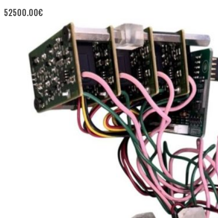
52500.00
€