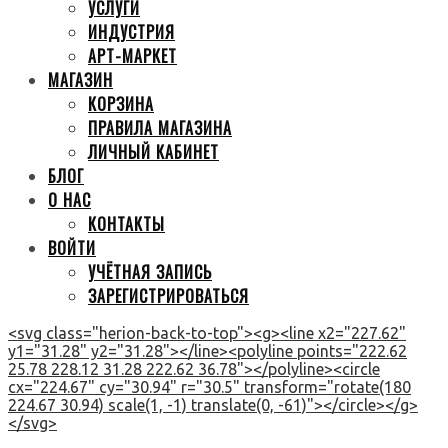
УСЛУГИ
ИНДУСТРИЯ
АРТ-МАРКЕТ
МАГАЗИН
КОРЗИНА
ПРАВИЛА МАГАЗИНА
ЛИЧНЫЙ КАБИНЕТ
БЛОГ
О НАС
КОНТАКТЫ
ВОЙТИ
УЧЁТНАЯ ЗАПИСЬ
ЗАРЕГИСТРИРОВАТЬСЯ
<svg class="herion-back-to-top"><g><line x2="227.62"
y1="31.28" y2="31.28"></line><polyline points="222.62
25.78 228.12 31.28 222.62 36.78"></polyline><circle
cx="224.67" cy="30.94" r="30.5" transform="rotate(180
224.67 30.94) scale(1, -1) translate(0, -61)"></circle></g>
</svg>