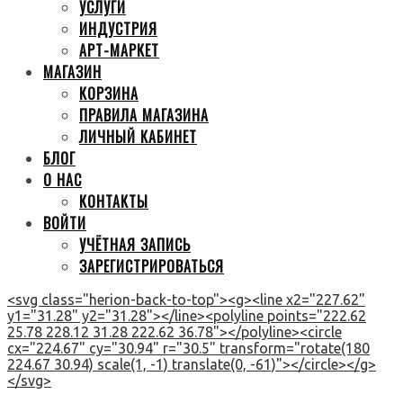
УСЛУГИ
ИНДУСТРИЯ
АРТ-МАРКЕТ
МАГАЗИН
КОРЗИНА
ПРАВИЛА МАГАЗИНА
ЛИЧНЫЙ КАБИНЕТ
БЛОГ
О НАС
КОНТАКТЫ
ВОЙТИ
УЧЁТНАЯ ЗАПИСЬ
ЗАРЕГИСТРИРОВАТЬСЯ
<svg class="herion-back-to-top"><g><line x2="227.62"
y1="31.28" y2="31.28"></line><polyline points="222.62
25.78 228.12 31.28 222.62 36.78"></polyline><circle
cx="224.67" cy="30.94" r="30.5" transform="rotate(180
224.67 30.94) scale(1, -1) translate(0, -61)"></circle></g>
</svg>