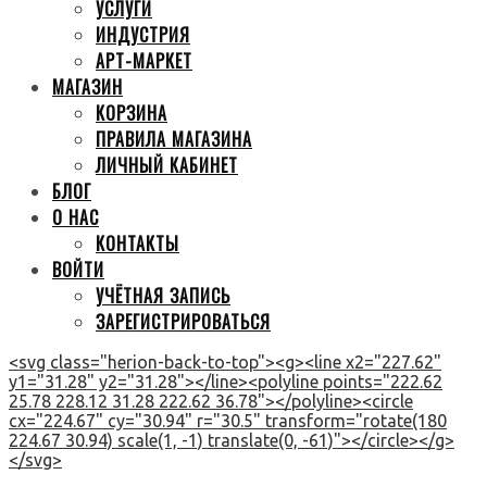
УСЛУГИ
ИНДУСТРИЯ
АРТ-МАРКЕТ
МАГАЗИН
КОРЗИНА
ПРАВИЛА МАГАЗИНА
ЛИЧНЫЙ КАБИНЕТ
БЛОГ
О НАС
КОНТАКТЫ
ВОЙТИ
УЧЁТНАЯ ЗАПИСЬ
ЗАРЕГИСТРИРОВАТЬСЯ
<svg class="herion-back-to-top"><g><line x2="227.62"
y1="31.28" y2="31.28"></line><polyline points="222.62
25.78 228.12 31.28 222.62 36.78"></polyline><circle
cx="224.67" cy="30.94" r="30.5" transform="rotate(180
224.67 30.94) scale(1, -1) translate(0, -61)"></circle></g>
</svg>