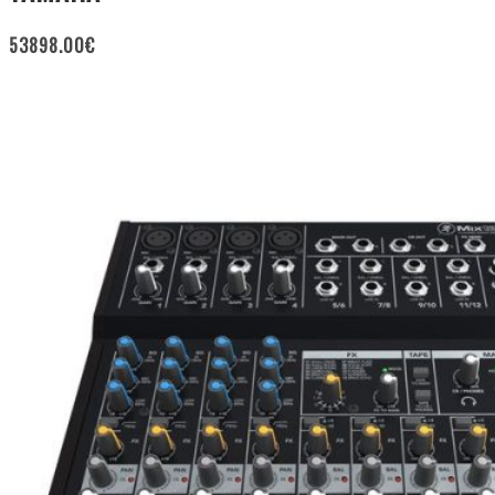
53898.00
€