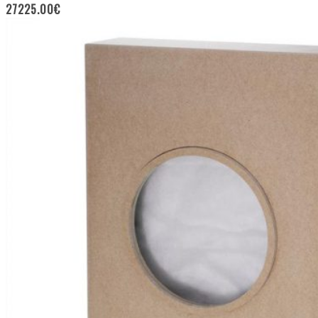
27225.00
€