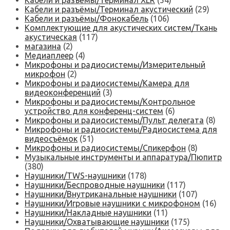
Кабели и разъёмы/Терминал XLR
(54)
Кабели и разъёмы/Терминал акустический
(29)
Кабели и разъёмы/Фонокабель
(106)
Комплектующие для акустических систем/Ткань
акустическая
(117)
магазина
(2)
Медиаплеер
(4)
Микрофоны и радиосистемы/Измерительный
микрофон
(2)
Микрофоны и радиосистемы/Камера для
видеоконференций
(3)
Микрофоны и радиосистемы/Контрольное
устройство для конференц-систем
(6)
Микрофоны и радиосистемы/Пульт делегата
(8)
Микрофоны и радиосистемы/Радиосистема для
видеосъёмок
(51)
Микрофоны и радиосистемы/Спикерфон
(8)
Музыкальные инструменты и аппаратура/Пюпитр
(380)
Наушники/TWS-наушники
(178)
Наушники/Беспроводные наушники
(117)
Наушники/Внутриканальные наушники
(107)
Наушники/Игровые наушники с микрофоном
(16)
Наушники/Накладные наушники
(11)
Наушники/Охватывающие наушники
(175)