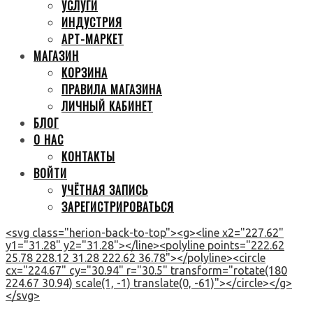
УСЛУГИ
ИНДУСТРИЯ
АРТ-МАРКЕТ
МАГАЗИН
КОРЗИНА
ПРАВИЛА МАГАЗИНА
ЛИЧНЫЙ КАБИНЕТ
БЛОГ
О НАС
КОНТАКТЫ
ВОЙТИ
УЧЁТНАЯ ЗАПИСЬ
ЗАРЕГИСТРИРОВАТЬСЯ
<svg class="herion-back-to-top"><g><line x2="227.62"
y1="31.28" y2="31.28"></line><polyline points="222.62
25.78 228.12 31.28 222.62 36.78"></polyline><circle
cx="224.67" cy="30.94" r="30.5" transform="rotate(180
224.67 30.94) scale(1, -1) translate(0, -61)"></circle></g>
</svg>